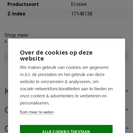
Productsoort
Erotiek
Z-Index
17148138
Shop meer
Intiem
Erotiek
Over de cookies op deze
Durex Thin feel
website
We maken gebruik van cookies om gegevens
m.b.t. de prestaties en het gebruik van deze
website te verzamelen & analyseren, om
Klantenservice
sociale netwerkfunctionaliteiten aan te bieden en
onze content & advertenties te verbeteren en
personaliseren.
Contact
Kom meer te weten
Openingstijden
ALLE COOKIES TOESTAAN