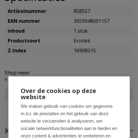
Artikelnummer
858557
EAN nummer
3059948001157
inhoud
1 stuk
Productsoort
Erotiek
Z-Index
16908015
Shop meer
Intiem
Erotiek
Over de cookies op deze
Durex Pleasure ring
website
We maken gebruik van cookies om gegevens
m.b.t. de prestaties en het gebruik van deze
website te verzamelen & analyseren, om
Klantenservice
sociale netwerkfunctionaliteiten aan te bieden en
onze content & advertenties te verbeteren en