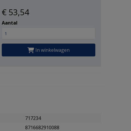
€ 53
,54
Aantal
In winkelwagen
717234
8716682910088