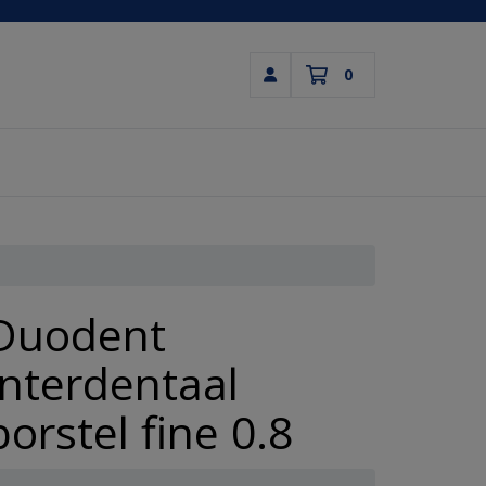
0
Inloggen
Winkelwagen
Uw winkelwagen is leeg.
Vul hem met producten.
Duodent
Interdentaal
borstel fine 0.8