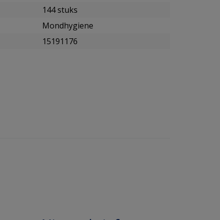
144 stuks
Mondhygiene
15191176