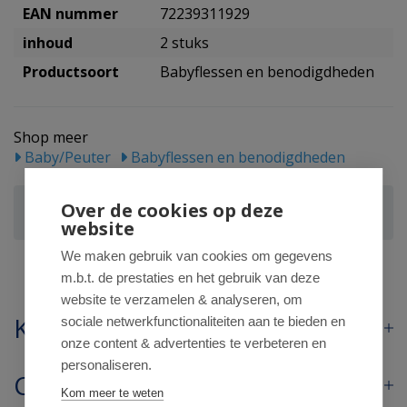
EAN nummer
72239311929
inhoud
2 stuks
Productsoort
Babyflessen en benodigdheden
Shop meer
Baby/Peuter
Babyflessen en benodigdheden
Dr Brown's Fopspeen prevent animal faces F1
Over de cookies op deze
blauw
website
We maken gebruik van cookies om gegevens
m.b.t. de prestaties en het gebruik van deze
website te verzamelen & analyseren, om
Klantenservice
sociale netwerkfunctionaliteiten aan te bieden en
onze content & advertenties te verbeteren en
personaliseren.
Contact
Kom meer te weten