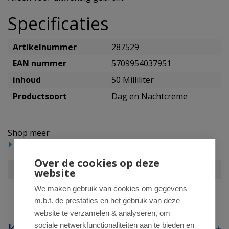
Specificaties
Artikelnummer
287529
EAN nummer
5709954037951
inhoud
50 Milliliter
Productsoort
Dag en Nachtcreme
Shop meer
Beauty
Cosmetica
Dag en Nachtcreme
Over de cookies op deze
Derma Eco anti age cream
website
We maken gebruik van cookies om gegevens
m.b.t. de prestaties en het gebruik van deze
website te verzamelen & analyseren, om
sociale netwerkfunctionaliteiten aan te bieden en