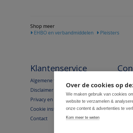
Shop meer
EHBO en verbandmiddelen
Pleisters
Klantenservice
Con
Algemene voorwaarden
Homeo
Over de cookies op de
Disclaimer
Weimar
We maken gebruik van cookies om 
Privacy en cookieverklaring
website te verzamelen & analyseren
2562H
Cookie instellingen
onze content & advertenties te ver
tel: 07
Contact
Kom meer te weten
e-mail