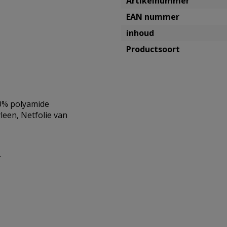
Artikelnummer
EAN nummer
inhoud
Productsoort
30% polyamide
een, Netfolie van
.