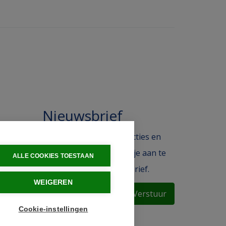
Nieuwsbrief
 in de
Blijf op de hoogte van acties en
ak.
het laatste nieuws door je aan te
ALLE COOKIES TOESTAAN
melden voor de nieuwsbrief.
WEIGEREN
Verstuur
Cookie-instellingen