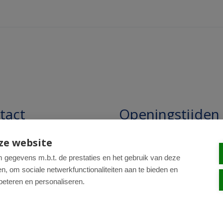
tact
Openingstijden
pathie Regentesse B.V.
Openingstijden: 24/7 online,
ze website
winkel uitsluitend op afspra
straat 228
gegevens m.b.t. de prestaties en het gebruik van deze
, om sociale netwerkfunctionaliteiten aan te bieden en
R Den Haag
beteren en personaliseren.
0-820 98 84
: drogist@regentesse.nl