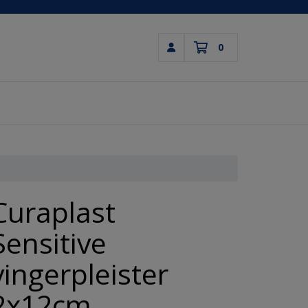
0
Inloggen
Winkelwagen
Uw winkelwagen is leeg.
Vul hem met producten.
Curaplast
Sensitive
vingerpleister
2x12cm