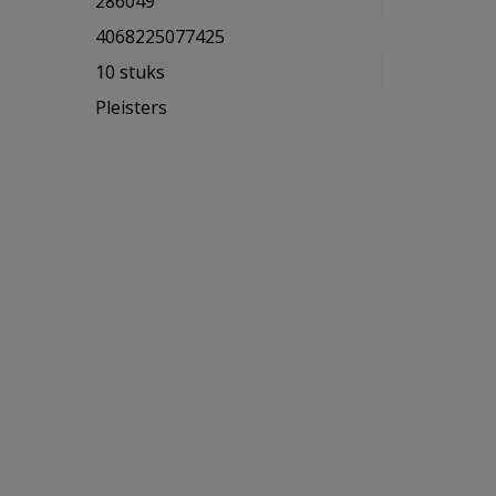
286049
4068225077425
10 stuks
Pleisters