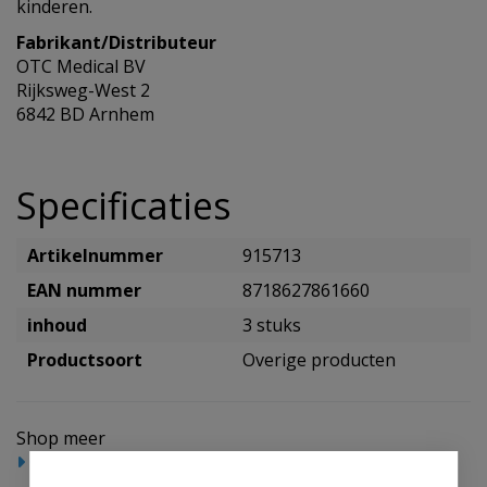
kinderen.
Fabrikant/Distributeur
OTC Medical BV
Rijksweg-West 2
6842 BD Arnhem
Specificaties
Artikelnummer
915713
EAN nummer
8718627861660
inhoud
3 stuks
Productsoort
Overige producten
Shop meer
Gezondheidsproducten