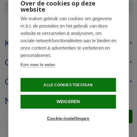
Over de cookies op deze
Clipper Orange & lemon infusion bio
website
We maken gebruik van cookies om gegevens
m.b.t. de prestaties en het gebruik van deze
website te verzamelen & analyseren, om
Klantenservice
sociale netwerkfunctionaliteiten aan te bieden en
onze content & advertenties te verbeteren en
personaliseren.
Contact
Kom meer te weten
Openingstijden
ALLE COOKIES TOESTAAN
Nieuwsbrief
WEIGEREN
Verstuur
Cookie-instellingen