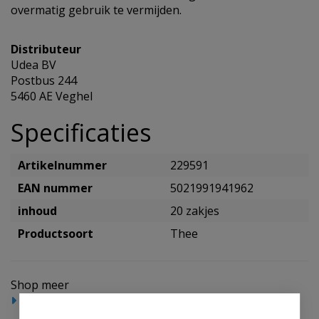
overmatig gebruik te vermijden.
Distributeur
Udea BV
Postbus 244
5460 AE Veghel
Specificaties
Artikelnummer
229591
EAN nummer
5021991941962
inhoud
20 zakjes
Productsoort
Thee
Shop meer
Reform/levensmiddelen
Thee