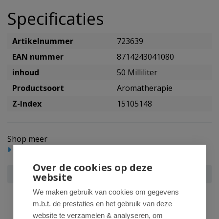
Specificaties
Artikelnummer
723639
EAN nummer
8714243041080
inhoud
50 Milliliter
Productsoort
Aromatherapie
Z-Index
15105148
Shop meer
Gezondheidsproducten
Aromatherapie
Over de cookies op deze
CHI Rozenbottelolie eko
website
We maken gebruik van cookies om gegevens
m.b.t. de prestaties en het gebruik van deze
website te verzamelen & analyseren, om