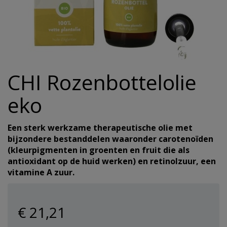
Hulpmiddelen
Incontinentie
Overig
alles v
Overig
Warmte 
Reinigi
Koek
Eelt en
Haaroli
Verzorg
Wasmid
Reizen
Hygiene/Papier
alles v
alles v
alles v
Oogver
Overige
alles v
Haarse
Urinaal
Pestici
CHI Rozenbottelolie
alles van Gezondheid
alles van Verzorging
Geurtj
alles v
Haarma
Overig 
Afwasm
eko
Overig 
alles v
alles v
Toiletp
Een sterk werkzame therapeutische olie met
bijzondere bestanddelen waaronder carotenoïden
alles v
Keuken
(kleurpigmenten in groenten en fruit die als
antioxidant op de huid werken) en retinolzuur, een
vitamine A zuur.
Batteri
alles v
€ 21
,21