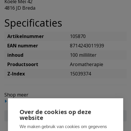
Koele Mei 42
4816 JD Breda
Specificaties
Artikelnummer
105870
EAN nummer
8714243011939
inhoud
100 milliliter
Productsoort
Aromatherapie
Z-Index
15039374
Shop meer
Gezondheidsproducten
Aromatherapie
Over de cookies op deze
CHI Eucalyptus wild
website
We maken gebruik van cookies om gegevens