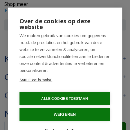
Shop meer
Huishoudelijke producten
Overig huishoudelijk
Over de cookies op deze
Chempropack Caustic soda
website
We maken gebruik van cookies om gegevens
m.b.t. de prestaties en het gebruik van deze
website te verzamelen & analyseren, om
Klantenservice
sociale netwerkfunctionaliteiten aan te bieden en
onze content & advertenties te verbeteren en
personaliseren.
Contact
Kom meer te weten
Openingstijden
ALLE COOKIES TOESTAAN
Nieuwsbrief
WEIGEREN
Verstuur