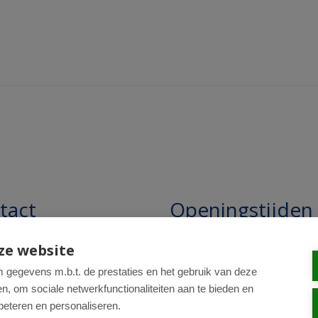
tact
Openingstijden
pathie Regentesse B.V.
Openingstijden: 24/7 online,
ze website
winkel uitsluitend op afspra
straat 228
gegevens m.b.t. de prestaties en het gebruik van deze
, om sociale netwerkfunctionaliteiten aan te bieden en
R Den Haag
beteren en personaliseren.
0-820 98 84