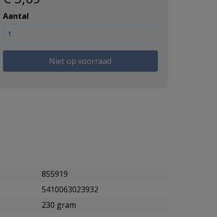
Aantal
Niet op voorraad
855919
5410063023932
230 gram