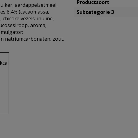
Productsoort
suiker, aardappelzetmeel,
jes 8,4% (cacaomassa,
Subcategorie 3
 chicoreivezels: inuline,
lucosesiroop, aroma,
emulgator:
 en natriumcarbonaten, zout.
kcal