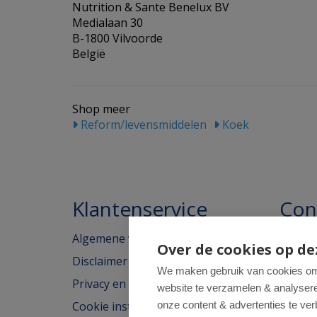
Nutrition & Sante Benelux BV
Medialaan 30
B-1800 Vilvoorde
België
Shop meer
Reform/levensmiddelen
Koek
Klantenservice
Con
Algemene voorwaarden
Homeo
Over de cookies op de
Disclaimer
Weimar
We maken gebruik van cookies om 
Privacy en cookieverklaring
website te verzamelen & analyseren
2562H
Cookie instellingen
onze content & advertenties te ver
tel: 07