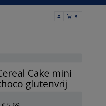
0
Inloggen
Winkelwagen
Uw winkelwagen is leeg.
Vul hem met producten.
Cereal Cake mini
choco glutenvrij
€ 5
,69