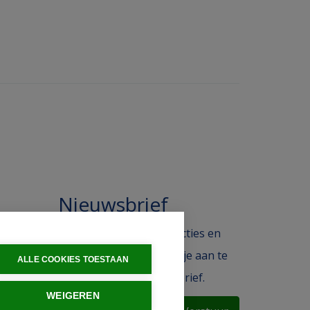
Nieuwsbrief
 in de
Blijf op de hoogte van acties en
ak.
het laatste nieuws door je aan te
ALLE COOKIES TOESTAAN
melden voor de nieuwsbrief.
WEIGEREN