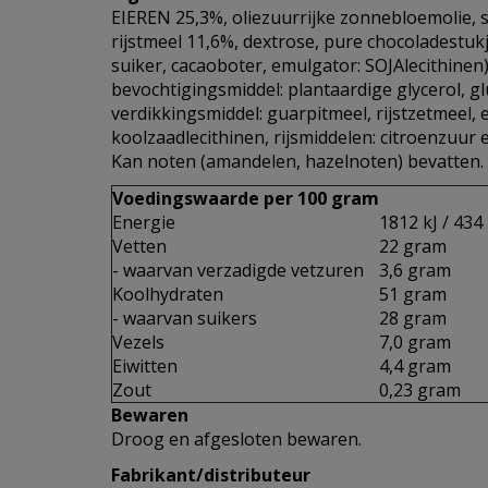
EIEREN 25,3%, oliezuurrijke zonnebloemolie, 
rijstmeel 11,6%, dextrose, pure chocoladestuk
suiker, cacaoboter, emulgator: SOJAlecithinen),
bevochtigingsmiddel: plantaardige glycerol, g
verdikkingsmiddel: guarpitmeel, rijstzetmeel, 
koolzaadlecithinen, rijsmiddelen: citroenzuur
Kan noten (amandelen, hazelnoten) bevatten.
Voedingswaarde per 100 gram
Energie
1812 kJ / 434 
Vetten
22 gram
- waarvan verzadigde vetzuren
3,6 gram
Koolhydraten
51 gram
- waarvan suikers
28 gram
Vezels
7,0 gram
Eiwitten
4,4 gram
Zout
0,23 gram
Bewaren
Droog en afgesloten bewaren.
Fabrikant/distributeur