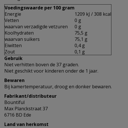
Voedingswaarde per 100 gram
Energie
1209 kJ / 308 kcal
Vetten
0 g
waarvan verzadigde vetzuren
0 g
Koolhydraten
75,5 g
waarvan suikers
75,1 g
Eiwitten
0,4 g
Zout
0,1 g
Gebruik
Niet verhitten boven de 37 graden.
Niet geschikt voor kinderen onder de 1 jaar.
Bewaren
Bij kamertemperatuur, droog en donker bewaren.
Fabrikant/distributeur
Bountiful
Max Planckstraat 37
6716 BD Ede
Land van herkomst