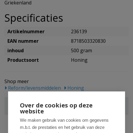
Griekenland
Specificaties
Artikelnummer
236139
EAN nummer
8718503320830
inhoud
500 gram
Productsoort
Honing
Shop meer
Reform/levensmiddelen
Honing
Bountiful Select Griekse rauwe honing
Over de cookies op deze
orange/sinaasappel
website
We maken gebruik van cookies om gegevens
m.b.t. de prestaties en het gebruik van deze