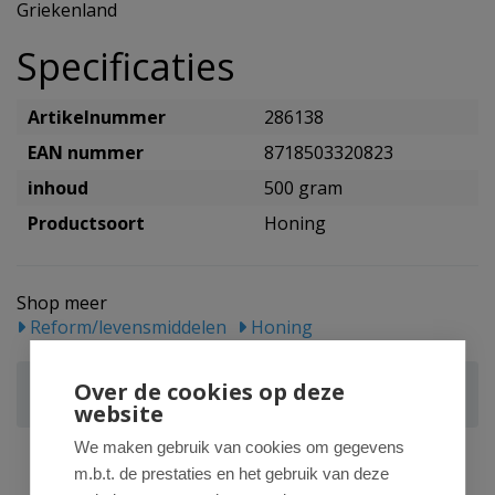
Griekenland
Specificaties
Artikelnummer
286138
EAN nummer
8718503320823
inhoud
500 gram
Productsoort
Honing
Shop meer
Reform/levensmiddelen
Honing
Bountiful Select Griekse rauwe honing oak
Over de cookies op deze
tree/eiken
website
We maken gebruik van cookies om gegevens
m.b.t. de prestaties en het gebruik van deze