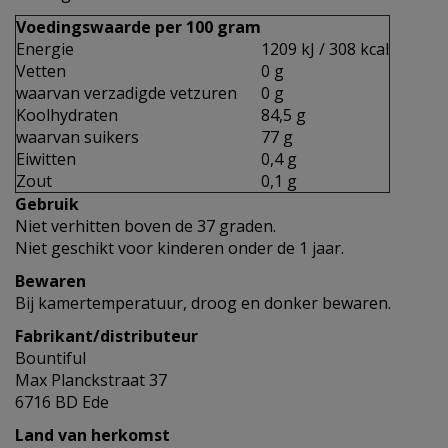
Voedingswaarde per 100 gram
Energie
1209 kJ / 308 kcal
Vetten
0 g
waarvan verzadigde vetzuren
0 g
Koolhydraten
84,5 g
waarvan suikers
77 g
Eiwitten
0,4 g
Zout
0,1 g
Gebruik
Niet verhitten boven de 37 graden.
Niet geschikt voor kinderen onder de 1 jaar.
Bewaren
Bij kamertemperatuur, droog en donker bewaren.
Fabrikant/distributeur
Bountiful
Max Planckstraat 37
6716 BD Ede
Land van herkomst