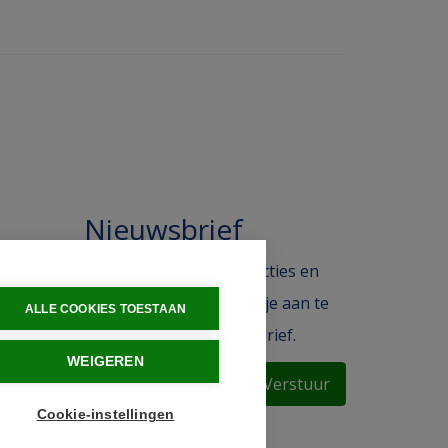
Nieuwsbrief
 in de
Blijf op de hoogte van acties en
ak.
het laatste nieuws door je aan te
ALLE COOKIES TOESTAAN
melden voor de nieuwsbrief.
WEIGEREN
Verstuur
Cookie-instellingen