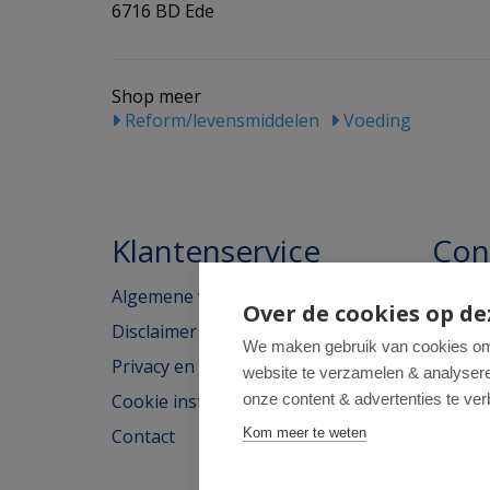
6716 BD Ede
Shop meer
Reform/levensmiddelen
Voeding
Klantenservice
Con
Algemene voorwaarden
Homeo
Over de cookies op de
Disclaimer
Weimar
We maken gebruik van cookies om 
Privacy en cookieverklaring
website te verzamelen & analyseren
2562H
Cookie instellingen
onze content & advertenties te ver
tel: 07
Contact
Kom meer te weten
e-mail