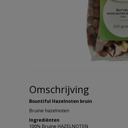
Hulpmiddelen
Incontinentie
Overig
alles v
Overig
Warmte 
Reinigi
Koek
Eelt en
Haaroli
Verzorg
Wasmid
Reizen
Hygiene/Papier
alles v
alles v
alles v
Oogver
Overige
alles v
Haarse
Urinaal
Pestici
alles van Gezondheid
alles van Verzorging
Geurtj
alles v
Haarma
Overig 
Afwasm
Overig 
alles v
alles v
Toiletp
alles v
Keuken
Omschrijving
Batteri
Bountiful Hazelnoten bruin
Bruine hazelnoten
alles v
Ingrediënten
100% Bruine HAZELNOTEN