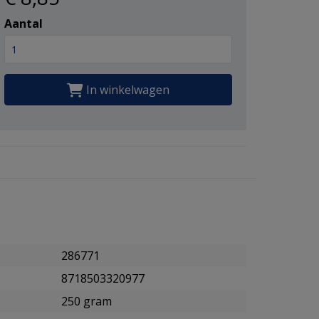
Aantal
In winkelwagen
286771
8718503320977
250 gram