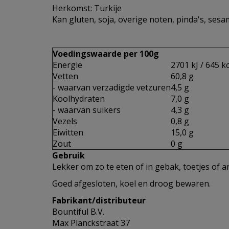
Herkomst: Turkije
Kan gluten, soja, overige noten, pinda's, ses
Voedingswaarde per 100g
Energie
2701 kJ / 645 kc
Vetten
60,8 g
- waarvan verzadigde vetzuren
4,5 g
Koolhydraten
7,0 g
- waarvan suikers
4,3 g
Vezels
0,8 g
Eiwitten
15,0 g
Zout
0 g
Gebruik
Lekker om zo te eten of in gebak, toetjes of a
Goed afgesloten, koel en droog bewaren.
Fabrikant/distributeur
Bountiful B.V.
Max Planckstraat 37