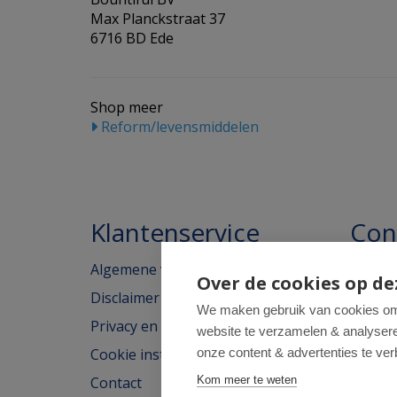
Max Planckstraat 37
6716 BD Ede
Shop meer
Reform/levensmiddelen
Klantenservice
Con
Algemene voorwaarden
Homeo
Over de cookies op de
Disclaimer
Weimar
We maken gebruik van cookies om 
Privacy en cookieverklaring
website te verzamelen & analyseren
2562H
Cookie instellingen
onze content & advertenties te ver
tel: 07
Contact
Kom meer te weten
e-mail