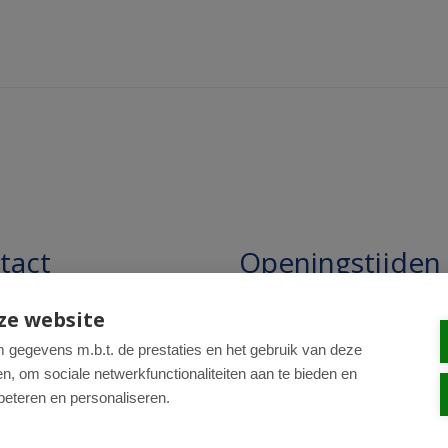
tact
Openingstijden
pathie Regentesse B.V.
Openingstijden: 24/7 online,
ze website
winkel uitsluitend op afspra
straat 228
gegevens m.b.t. de prestaties en het gebruik van deze
, om sociale netwerkfunctionaliteiten aan te bieden en
R Den Haag
beteren en personaliseren.
0-820 98 84
: drogist@regentesse.nl