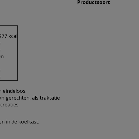
Productsoort
277 kcal
m
m
am
m
m
n eindeloos.
 gerechten, als traktatie
creaties.
 in de koelkast.