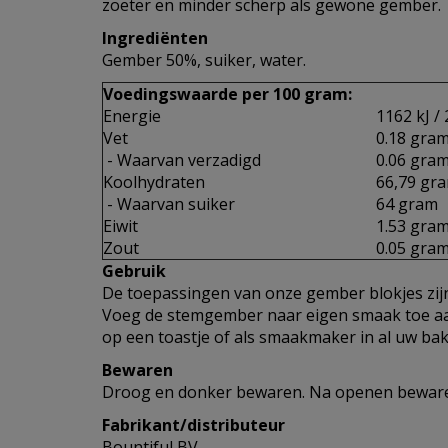
zoeter en minder scherp als gewone gember.
Ingrediënten
Gember 50%, suiker, water.
Voedingswaarde per 100 gram:
Energie
1162 kJ / 
Vet
0.18 gra
- Waarvan verzadigd
0.06 gra
Koolhydraten
66,79 gr
- Waarvan suiker
64 gram
Eiwit
1.53 gra
Zout
0.05 gra
Gebruik
De toepassingen van onze gember blokjes zij
Voeg de stemgember naar eigen smaak toe aan
op een toastje of als smaakmaker in al uw bak
Bewaren
Droog en donker bewaren. Na openen bewaren
Fabrikant/distributeur
Bountiful BV