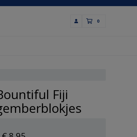
0
Inloggen
Winkelwagen
Uw winkelwagen is leeg.
Vul hem met producten.
Bountiful Fiji
gemberblokjes
€ 8
,95