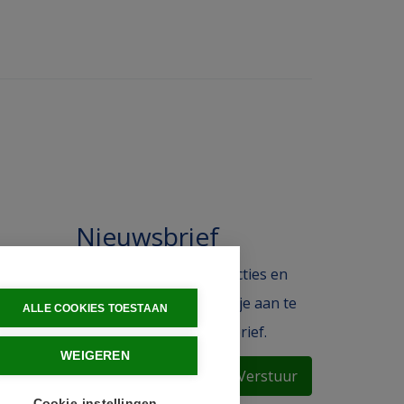
Nieuwsbrief
 in de
Blijf op de hoogte van acties en
ak.
het laatste nieuws door je aan te
ALLE COOKIES TOESTAAN
melden voor de nieuwsbrief.
WEIGEREN
Verstuur
Cookie-instellingen