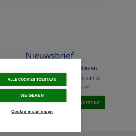
Nieuwsbrief
 in de
Blijf op de hoogte van acties en
ak.
het laatste nieuws door je aan te
ALLE COOKIES TOESTAAN
melden voor de nieuwsbrief.
WEIGEREN
Verstuur
Cookie-instellingen