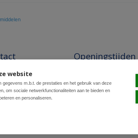
middelen
tact
Openingstijden
pathie Regentesse B.V.
Openingstijden: 24/7 online,
ze website
winkel uitsluitend op afspra
straat 228
gegevens m.b.t. de prestaties en het gebruik van deze
, om sociale netwerkfunctionaliteiten aan te bieden en
R Den Haag
beteren en personaliseren.
0-820 98 84
: drogist@regentesse.nl