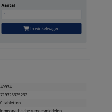
Aantal
In winkelwagen
949934
8719325325232
0 tabletten
Homeopathische geneesmiddelen