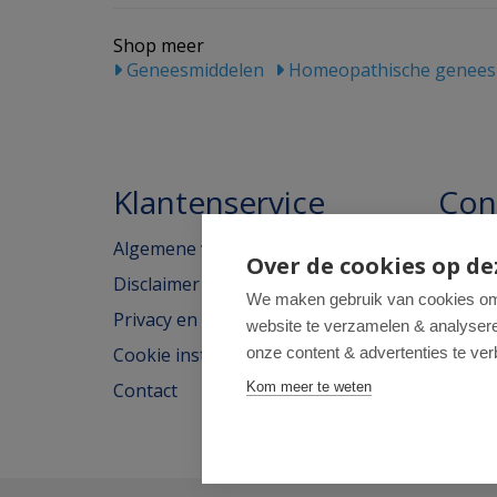
Shop meer
Geneesmiddelen
Homeopathische genees
Klantenservice
Con
Algemene voorwaarden
Homeo
Over de cookies op de
Disclaimer
Weimar
We maken gebruik van cookies om 
Privacy en cookieverklaring
website te verzamelen & analyseren
2562H
Cookie instellingen
onze content & advertenties te ver
tel: 07
Contact
Kom meer te weten
e-mail