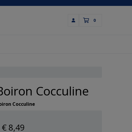
0
Inloggen
Winkelwagen
Uw winkelwagen is leeg.
Vul hem met producten.
Boiron Cocculine
oiron Cocculine
€ 8
,49