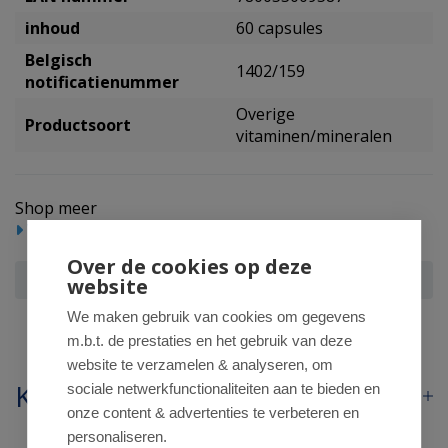
inhoud
60 capsules
Belgisch
1402/159
notificatienummer
Overige
Productsoort
vitaminen/mineralen
Shop meer
Voedingssupplementen
Over de cookies op deze
Biotics Tributyric
website
We maken gebruik van cookies om gegevens
m.b.t. de prestaties en het gebruik van deze
website te verzamelen & analyseren, om
Klantenservice
sociale netwerkfunctionaliteiten aan te bieden en
onze content & advertenties te verbeteren en
personaliseren.