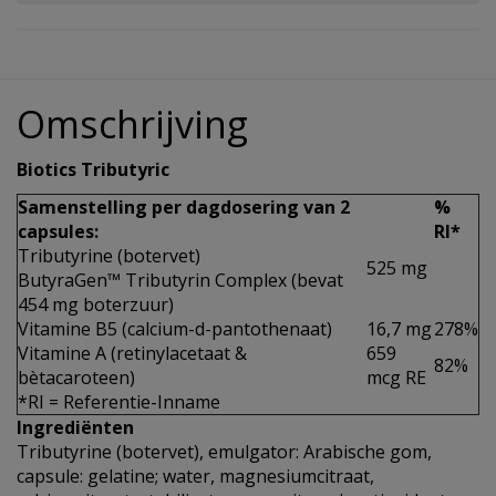
Omschrijving
Biotics Tributyric
Samenstelling per dagdosering van 2
%
capsules:
RI*
Tributyrine (botervet)
525 mg
ButyraGen™ Tributyrin Complex (bevat
454 mg boterzuur)
Vitamine B5 (calcium-d-pantothenaat)
16,7 mg
278%
Vitamine A (retinylacetaat &
659
82%
bètacaroteen)
mcg RE
*RI = Referentie-Inname
Ingrediënten
Tributyrine (botervet), emulgator: Arabische gom,
capsule: gelatine; water, magnesiumcitraat,