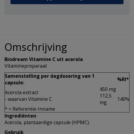
Omschrijving
Biodream Vitamine C uit acerola
Vitaminepreparaat
Samenstelling per dagdosering van 1
%RI*
capsule:
450 mg
Acerola extract
112,5
- waarvan Vitamine C
140%
mg
* = Referentie-Inname
Ingrediënten
Acerola, plantaardige capsule (HPMC).
Gebruik