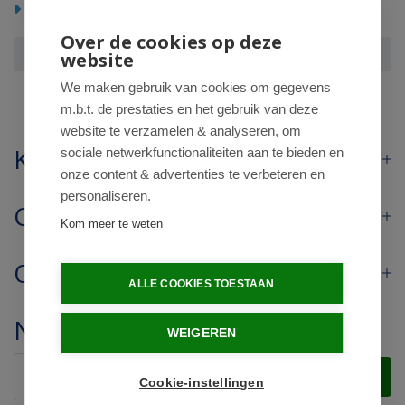
Voedingssupplementen
Vitamine enkel
Over de cookies op deze
Biodream Vitamine c uit acerola
website
We maken gebruik van cookies om gegevens
m.b.t. de prestaties en het gebruik van deze
website te verzamelen & analyseren, om
Klantenservice
sociale netwerkfunctionaliteiten aan te bieden en
onze content & advertenties te verbeteren en
personaliseren.
Contact
Kom meer te weten
Openingstijden
ALLE COOKIES TOESTAAN
Nieuwsbrief
WEIGEREN
Verstuur
Cookie-instellingen