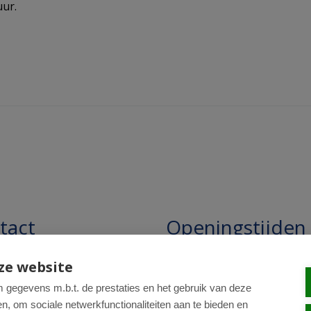
ur.
tact
Openingstijden
pathie Regentesse B.V.
Openingstijden: 24/7 online,
ze website
winkel uitsluitend op afspra
straat 228
gegevens m.b.t. de prestaties en het gebruik van deze
, om sociale netwerkfunctionaliteiten aan te bieden en
R Den Haag