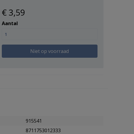
€ 3
,59
Aantal
Niet op voorraad
915541
8711753012333