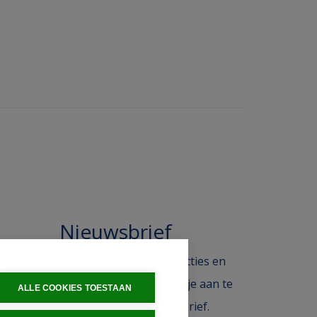
Nieuwsbrief
 in de
Blijf op de hoogte van acties en
ak.
het laatste nieuws door je aan te
ALLE COOKIES TOESTAAN
melden voor de nieuwsbrief.