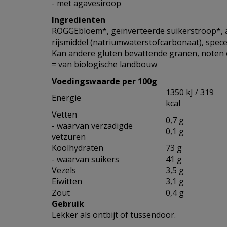
- met agavesiroop
Ingredienten
ROGGEbloem*, geïnverteerde suikerstroop*, 
rijsmiddel (natriumwaterstofcarbonaat), specer
Kan andere gluten bevattende granen, noten 
= van biologische landbouw
Voedingswaarde per 100g
1350 kJ / 319
Energie
kcal
Vetten
0,7 g
- waarvan verzadigde
0,1 g
vetzuren
Koolhydraten
73 g
- waarvan suikers
41 g
Vezels
3,5 g
Eiwitten
3,1 g
Zout
0,4 g
Gebruik
Lekker als ontbijt of tussendoor.