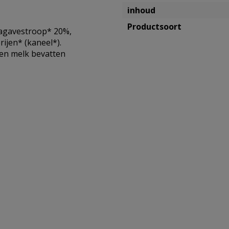
inhoud
Productsoort
agavestroop* 20%,
ijen* (kaneel*).
en melk bevatten