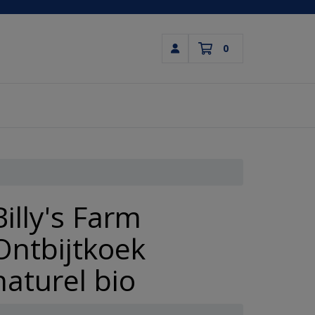
0
Inloggen
Winkelwagen
Uw winkelwagen is leeg.
Vul hem met producten.
Billy's Farm
Ontbijtkoek
naturel bio