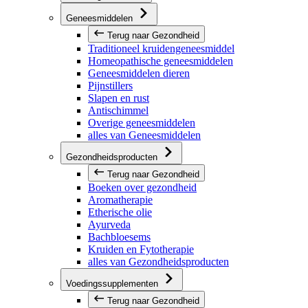
Geneesmiddelen
Terug naar Gezondheid
Traditioneel kruidengeneesmiddel
Homeopathische geneesmiddelen
Geneesmiddelen dieren
Pijnstillers
Slapen en rust
Antischimmel
Overige geneesmiddelen
alles van Geneesmiddelen
Gezondheidsproducten
Terug naar Gezondheid
Boeken over gezondheid
Aromatherapie
Etherische olie
Ayurveda
Bachbloesems
Kruiden en Fytotherapie
alles van Gezondheidsproducten
Voedingssupplementen
Terug naar Gezondheid