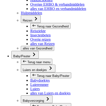
Handschoenen
Overige EHBO & verbandmiddelen
alles van EHBO en verbandmiddelen
Hulpmiddelen
Reizen
Terug naar Gezondheid
Reisziekte
Insectenbeten
Overig reizen
alles van Reizen
alles van Gezondheid
Baby/Peuter
Terug naar menu
Luiers en doekjes
Terug naar Baby/Peuter
Babydoekjes
Luieremmer
Luiers
alles van Luiers en doekjes
Babyverzorging