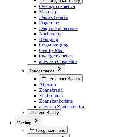
Terug naar Beauty
Overige cosmetica
Make Up
Dames Geuren
Dagcreme
Dag en Nachtcreme
Nachtcreme
Reiniging
Oogverzorging
Geurtje Man
Overig cosmetica
alles van Cosmetica
Zoncosmetica
Terug naar Beauty
Aftersun
Zonnebrand
Zelfbruiners
Zonnebankcrème
alles van Zoncosmetica
alles van Beauty
Voeding
Terug naar menu