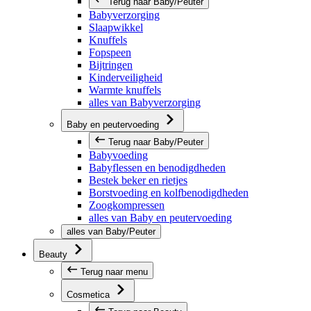
Terug naar Baby/Peuter
Babyverzorging
Slaapwikkel
Knuffels
Fopspeen
Bijtringen
Kinderveiligheid
Warmte knuffels
alles van Babyverzorging
Baby en peutervoeding
Terug naar Baby/Peuter
Babyvoeding
Babyflessen en benodigdheden
Bestek beker en rietjes
Borstvoeding en kolfbenodigdheden
Zoogkompressen
alles van Baby en peutervoeding
alles van Baby/Peuter
Beauty
Terug naar menu
Cosmetica