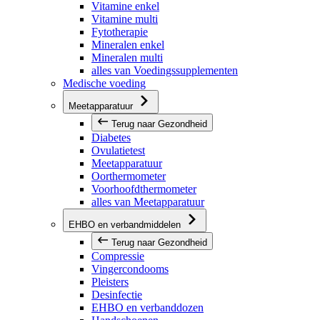
Vitamine enkel
Vitamine multi
Fytotherapie
Mineralen enkel
Mineralen multi
alles van Voedingssupplementen
Medische voeding
Meetapparatuur
Terug naar Gezondheid
Diabetes
Ovulatietest
Meetapparatuur
Oorthermometer
Voorhoofdthermometer
alles van Meetapparatuur
EHBO en verbandmiddelen
Terug naar Gezondheid
Compressie
Vingercondooms
Pleisters
Desinfectie
EHBO en verbanddozen