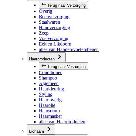
Terug naar Verzorging
Overig
Beenverzorging
Staalwaren
Handverzorging
Zeep
Voetverzorging
Eelt en Likdoorn
alles van Handen/voeten/benen
Haarproducten
Terug naar Verzorging
Conditioner
Shampoo
Algemeen
Haarkleuring
Styling
Haar overig
Haarolie
Haarserum
Haarmasker
alles van Haarproducten
Lichaam