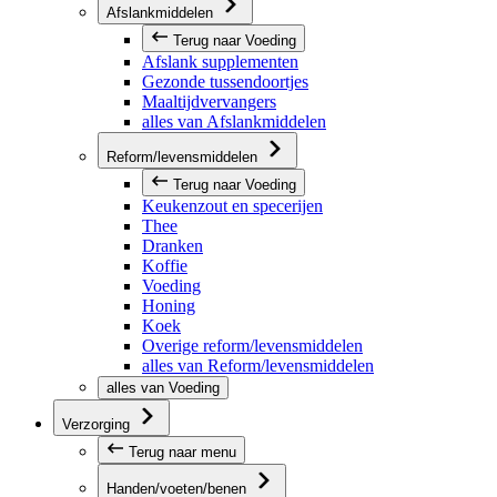
Afslankmiddelen
Terug naar Voeding
Afslank supplementen
Gezonde tussendoortjes
Maaltijdvervangers
alles van Afslankmiddelen
Reform/levensmiddelen
Terug naar Voeding
Keukenzout en specerijen
Thee
Dranken
Koffie
Voeding
Honing
Koek
Overige reform/levensmiddelen
alles van Reform/levensmiddelen
alles van Voeding
Verzorging
Terug naar menu
Handen/voeten/benen