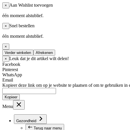
Aan Wishlist toevoegen
×
één moment alstublief.
Snel bestellen
×
één moment alstublief.
×
Verder winkelen
Afrekenen
Leuk dat je dit artikel wilt delen!
×
Facebook
Pinterest
WhatsApp
Email
Kopieer deze link om op je website te plaatsen of om te gebruiken in 
Kopieer
Menu
Gezondheid
Terug naar menu