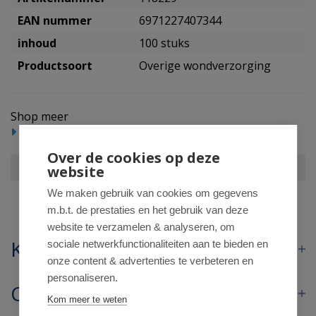
EAN nummer
6971227407344
inhoud
100 stuks
Productsoort
Overige wondverzorging
Shop meer
EHBO en verbandmiddelen
Over de cookies op deze
Betica Pennaalden Quinta steriel 5mmx31g
website
We maken gebruik van cookies om gegevens
m.b.t. de prestaties en het gebruik van deze
website te verzamelen & analyseren, om
Klantenservice
sociale netwerkfunctionaliteiten aan te bieden en
onze content & advertenties te verbeteren en
personaliseren.
Contact
Kom meer te weten