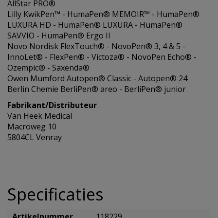
AllStar PRO®
Lilly KwikPen™ - HumaPen® MEMOIR™ - HumaPen®
LUXURA HD - HumaPen® LUXURA - HumaPen®
SAVVIO - HumaPen® Ergo II
Novo Nordisk FlexTouch® - NovoPen® 3, 4 & 5 -
InnoLet® - FlexPen® - Victoza® - NovoPen Echo® -
Ozempic® - Saxenda®
Owen Mumford Autopen® Classic - Autopen® 24
Berlin Chemie BerliPen® areo - BerliPen® junior
Fabrikant/Distributeur
Van Heek Medical
Macroweg 10
5804CL Venray
Specificaties
Artikelnummer
118229