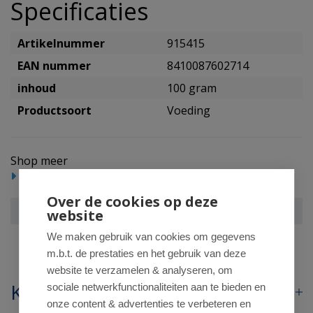
Specificaties
Artikelnummer
915415
EAN nummer
8410087602714
inhoud
100 gram
Productsoort
Voeding
Shop meer
Reform/levensmiddelen
Voeding
Over de cookies op deze
Beplus Knijpfruit 100% strawberry banana bio
website
We maken gebruik van cookies om gegevens
m.b.t. de prestaties en het gebruik van deze
website te verzamelen & analyseren, om
Klantenservice
sociale netwerkfunctionaliteiten aan te bieden en
onze content & advertenties te verbeteren en