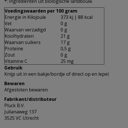
*: Ingrediënten uit biologische landbouw.
Voedingswaarden per 100 gram
Energie in Kilojoule
373 kj | 88 kcal
Vet
0 g
Waarvan verzadigd
0 g
Koolhydraten
21 g
Waarvan suikers
17 g
Proteïne
0,5 g
Zout
0 g
Vitamine C
25 mg
Gebruik
Knijp uit in een bakje/bordje of direct op en lepel.
Bewaren
Afgesloten bewaren.
Fabrikant/distributeur
Pluck B.V.
Julianaweg 137
3525 VC Utrecht