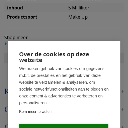
inhoud
5 Milliliter
Productsoort
Make Up
Shop meer
Beauty
Cosmetica
Make Up
Over de cookies op deze
Benecos Nagellak nordic blue
website
We maken gebruik van cookies om gegevens
m.b.t. de prestaties en het gebruik van deze
website te verzamelen & analyseren, om
Klantenservice
sociale netwerkfunctionaliteiten aan te bieden en
onze content & advertenties te verbeteren en
personaliseren.
Contact
Kom meer te weten
Openingstijden