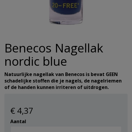
Hulpmiddelen
Incontinentie
Overig
alles v
Overig
Warmte 
Reinigi
Koek
Eelt en
Haaroli
Verzorg
Wasmid
Reizen
Hygiene/Papier
alles v
alles v
alles v
Oogver
Overige
alles v
Haarse
Urinaal
Pestici
Benecos Nagellak
alles van Gezondheid
alles van Verzorging
Geurtj
alles v
Haarma
Overig 
Afwasm
nordic blue
Overig 
alles v
alles v
Toiletp
Natuurlijke nagellak van Benecos is bevat GEEN
schadelijke stoffen die je nagels, de nagelriemen
alles v
Keuken
of de handen kunnen irriteren of uitdrogen.
Batteri
€ 4
,37
alles v
Aantal