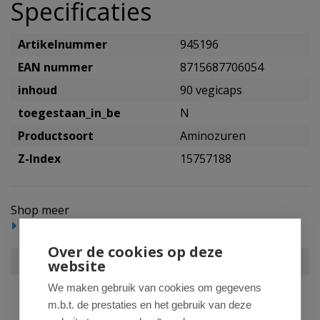
Specificaties
Artikelnummer
945196
EAN nummer
8715687706054
inhoud
90 vegicaps
toegestaan_in_be
N
Productsoort
Aminozuren
Z-Index
15757188
Shop meer
Voedingssupplementen
Over de cookies op deze
AOV 605 L-Glutamine 500mg
website
We maken gebruik van cookies om gegevens
m.b.t. de prestaties en het gebruik van deze