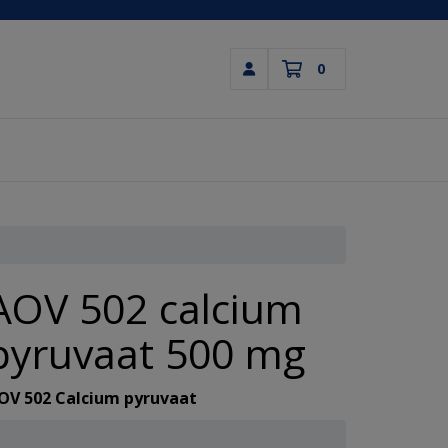
0
Inloggen
Winkelwagen
Uw winkelwagen is leeg.
Vul hem met producten.
AOV 502 calcium
pyruvaat 500 mg
OV 502 Calcium pyruvaat