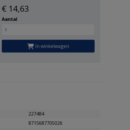
€ 14
,63
Aantal
In winkelwagen
227484
8715687705026