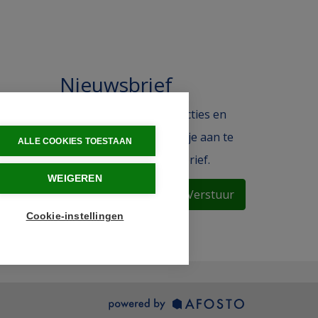
Nieuwsbrief
 in de
Blijf op de hoogte van acties en
ak.
het laatste nieuws door je aan te
ALLE COOKIES TOESTAAN
melden voor de nieuwsbrief.
WEIGEREN
Verstuur
Cookie-instellingen