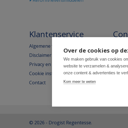
Reform/levensmiddelen
Klantenservice
Con
Algemene voorwaarden
Homeo
Over de cookies op de
Disclaimer
Weimar
We maken gebruik van cookies om 
Privacy en cookieverklaring
website te verzamelen & analyseren
2562H
Cookie instellingen
onze content & advertenties te ver
tel: 07
Contact
Kom meer te weten
e-mail
© 2026 - Drogist Regentesse.