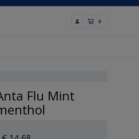
0
Inloggen
Winkelwagen
Uw winkelwagen is leeg.
Vul hem met producten.
Anta Flu Mint
menthol
€ 14
,68