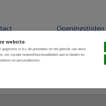
tact
Openingstijden
pathie Regentesse B.V.
Openingstijden: 24/7 online,
ze website
winkel uitsluitend op afspra
straat 228
gegevens m.b.t. de prestaties en het gebruik van deze
, om sociale netwerkfunctionaliteiten aan te bieden en
R Den Haag
beteren en personaliseren.
0-820 98 84
: drogist@regentesse.nl